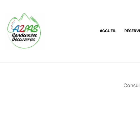
ACCUEIL
RÉSERV
A2PAS
Randonnées
découvertes
Consul